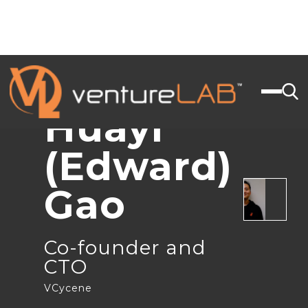
JOIGNEZ-VOUS À NOUS
< BACK
Huayi
(Edward)
Gao
Co-founder and
CTO
VCycene