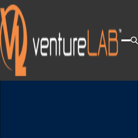
Click Here To View Our 2025 Annual Report