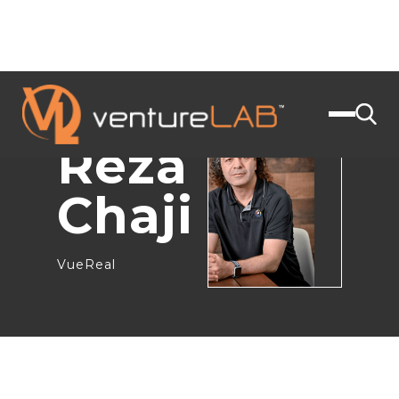
JOIGNEZ-VOUS À NOUS
< BACK
Reza
Chaji
VueReal