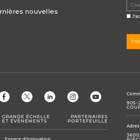
ernières nouvelles
J'a
Comm
E
D
C
Q
M
905-
COUR
À GRANDE ÉCHELLE
PARTENAIRES
 ET ÉVÉNEMENTS
PORTEFEUILLE
Adres
3600
Espace d'innovation
PIÈC