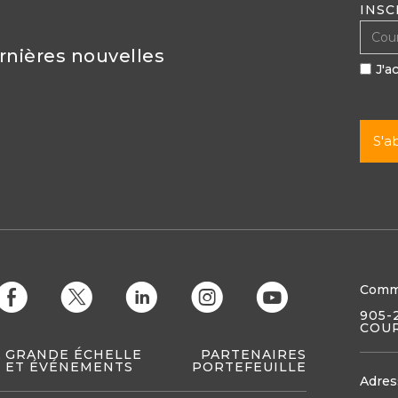
INSC
ernières nouvelles
J'a
Comm
E
D
C
Q
M
905-
COUR
À GRANDE ÉCHELLE
PARTENAIRES
 ET ÉVÉNEMENTS
PORTEFEUILLE
Adres