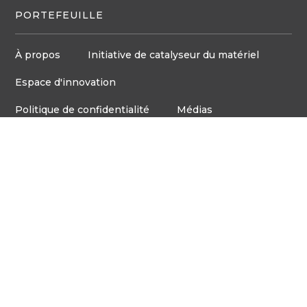
PORTEFEUILLE
À propos
Initiative de catalyseur du matériel
Espace d'innovation
Politique de confidentialité
Médias
Board d'emploi
© Tous droits réservés VentureLab™ 2023
Communiquez avec nous
905-248-2727
COURRIEL : HELLO@VENTURELAB.CA
Adresse