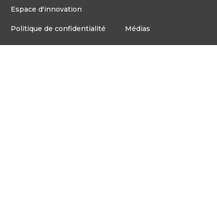
Espace d'innovation
Politique de confidentialité
Médias
Board d'emploi
© Tous droits réservés VentureLab™ 2023
Communiquez avec nous
905-248-2727
COURRIEL : HELLO@VENTURELAB.CA
Adresse
3600, AVENUE STEELES E
PIÈCE E171, MARKHAM
NON, L3R 9Z7
English