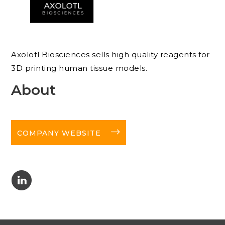
Axolotl Biosciences sells high quality reagents for
3D printing human tissue models.
About
long-arrow-right
COMPANY WEBSITE
C