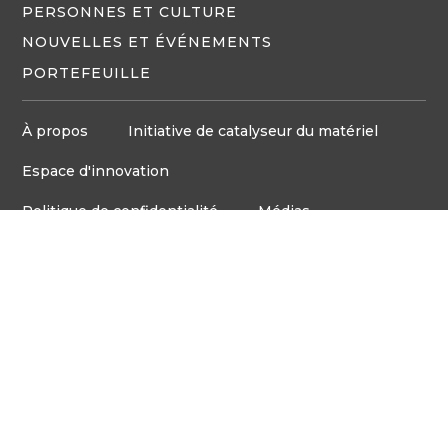
PERSONNES ET CULTURE
NOUVELLES ET ÉVÉNEMENTS
PORTEFEUILLE
À propos
Initiative de catalyseur du matériel
Espace d'innovation
Politique de confidentialité
Médias
Board d'emploi
© Tous droits réservés VentureLab™ 2023
Communiquez avec nous
905-248-2727
COURRIEL : HELLO@VENTURELAB.CA