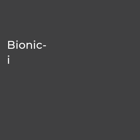
Bionic-
i