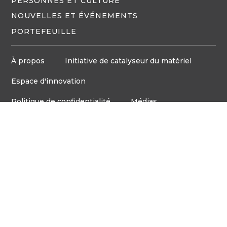
PERSONNES ET CULTURE
NOUVELLES ET ÉVÉNEMENTS
PORTEFEUILLE
À propos
Initiative de catalyseur du matériel
Espace d'innovation
Politique de confidentialité
Médias
Board d'emploi
© Tous droits réservés VentureLab™ 2023
Communiquez avec nous
905-248-2727
COURRIEL : HELLO@VENTURELAB.CA