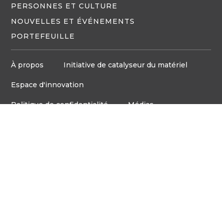
PERSONNES ET CULTURE
NOUVELLES ET ÉVÉNEMENTS
PORTEFEUILLE
À propos
Initiative de catalyseur du matériel
Espace d'innovation
Politique de confidentialité
Médias
Board d'emploi
© Tous droits réservés VentureLab™ 2023
Communiquez avec nous
905-248-2727
COURRIEL : HELLO@VENTURELAB.CA